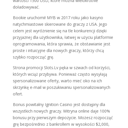
wartości 1500 USD, które można wielokrotnie
doładowywać.
Bookie uruchomił MYB w 2017 roku jako kasyno
natychmiastowe skierowane do graczy z USA. Jego
celem jest wyróżnienie się na tle konkurencji dzięki
przyjaznej dla użytkownika, łatwej w użyciu platformie
oprogramowania, która sprawia, że obstawianie jest
proste i intuicyjne dla nowych graczy, którzy chcą
szybko rozpocząć grę.
Strona promocji Slots.Lv pęka w szwach od korzyści,
których wciąż przybywa. Ponieważ często wysyłają
spersonalizowane oferty, warto mieć oko na ich
skrzynkę e-mail w poszukiwaniu spersonalizowanych
ofert.
Bonus powitalny Ignition Casino jest dostępny dla
wszystkich nowych graczy. Witryna online daje 100%
bonusu przy pierwszym depozycie. Możesz rozpocząć
grę bezpośrednio z bankrollem w wysokości $2,000,