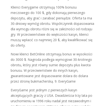
Klienci Everygame otrzymują 100% bonusu
meczowego do 100 $, gdy dokonają pierwszego
depozytu, aby grać i zarabiać pieniądze. Oferta ta ma
30-dniowy wymóg obrotu. Współczynnik dopasowania
dla wymogu obrotu różni się w zależności od rodzaju
gry. W przeciwieństwie do większości kasyn, klienci
muszą wpłacić co najmniej 20 $, aby kwalifikować się
do oferty.
Nowi klienci BetOnline otrzymają bonus w wysokości
do 3000 $. Nagroda podlega wymogowi 30-krotnego
obrotu, który jest równy sumie depozytu plus kwota
bonusu. W przeciwieństwie do innych kasyn,
gwarantowane jest dopasowanie dolara do dolara
przez stronę bukmacherską. 9. EveryGame
EveryGame jest jednym z pierwszych kasyn
akceptujących graczy z USA. Dwadzieścia trzy lata po
uruchomieniu w 1996 roku nadal jest niezawodnym i