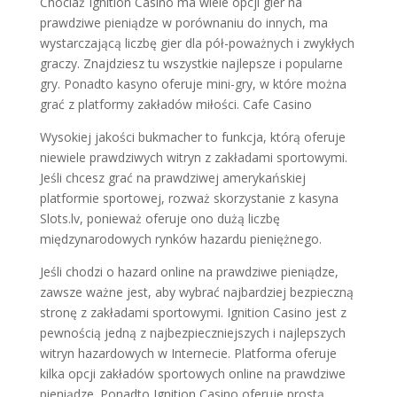
Chociaż Ignition Casino ma wiele opcji gier na
prawdziwe pieniądze w porównaniu do innych, ma
wystarczającą liczbę gier dla pół-poważnych i zwykłych
graczy. Znajdziesz tu wszystkie najlepsze i popularne
gry. Ponadto kasyno oferuje mini-gry, w które można
grać z platformy zakładów miłości. Cafe Casino
Wysokiej jakości bukmacher to funkcja, którą oferuje
niewiele prawdziwych witryn z zakładami sportowymi.
Jeśli chcesz grać na prawdziwej amerykańskiej
platformie sportowej, rozważ skorzystanie z kasyna
Slots.lv, ponieważ oferuje ono dużą liczbę
międzynarodowych rynków hazardu pieniężnego.
Jeśli chodzi o hazard online na prawdziwe pieniądze,
zawsze ważne jest, aby wybrać najbardziej bezpieczną
stronę z zakładami sportowymi. Ignition Casino jest z
pewnością jedną z najbezpieczniejszych i najlepszych
witryn hazardowych w Internecie. Platforma oferuje
kilka opcji zakładów sportowych online na prawdziwe
pieniądze. Ponadto Ignition Casino oferuje prostą