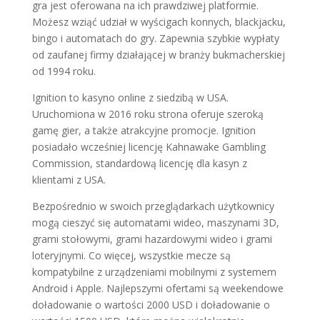
gra jest oferowana na ich prawdziwej platformie.
Możesz wziąć udział w wyścigach konnych, blackjacku,
bingo i automatach do gry. Zapewnia szybkie wypłaty
od zaufanej firmy działającej w branży bukmacherskiej
od 1994 roku.
Ignition to kasyno online z siedzibą w USA.
Uruchomiona w 2016 roku strona oferuje szeroką
gamę gier, a także atrakcyjne promocje. Ignition
posiadało wcześniej licencję Kahnawake Gambling
Commission, standardową licencję dla kasyn z
klientami z USA.
Bezpośrednio w swoich przeglądarkach użytkownicy
mogą cieszyć się automatami wideo, maszynami 3D,
grami stołowymi, grami hazardowymi wideo i grami
loteryjnymi. Co więcej, wszystkie mecze są
kompatybilne z urządzeniami mobilnymi z systemem
Android i Apple. Najlepszymi ofertami są weekendowe
doładowanie o wartości 2000 USD i doładowanie o